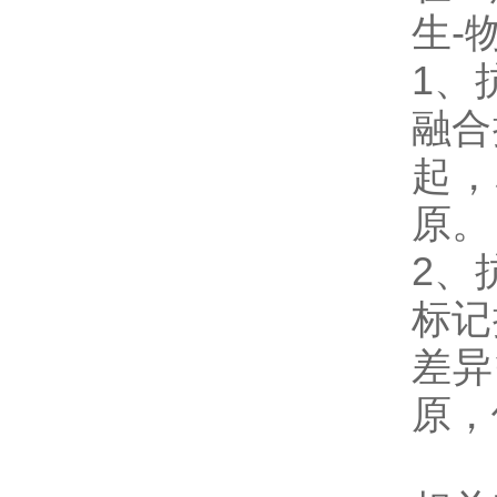
生-
1
、
融合
起，
原。
2
、
标记
差异
原，