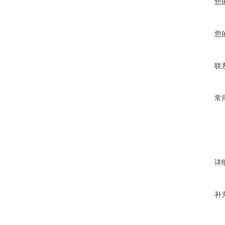
您
您
联
常
详
补