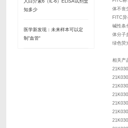
FITC
标
人白介素6（IL-6）ELISA试剂盒
体不丧
知多少
FITC
异
碱性条
医学新发现：未来样本可以定
体分子
制“血管“
绿色荧
相关产
21K03
21K03
21K03
21K03
21K03
21K03
21K03