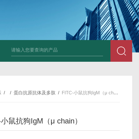
固定液（8％，PFA）
总胆汁酸（TBA）质控样品
植酸钠
小鼠前列素
示
/ /
蛋白抗原抗体及多肽
/
FITC-小鼠抗狗IgM（μ chain）
C-小鼠抗狗IgM（μ chain）