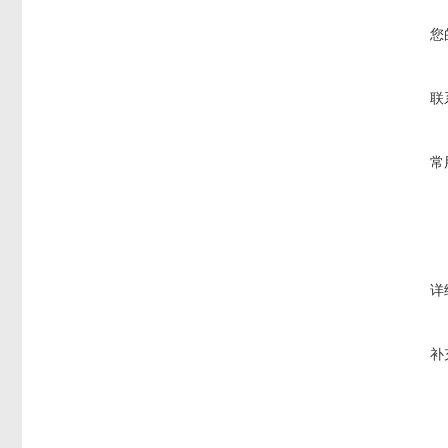
您
联
常
详
补