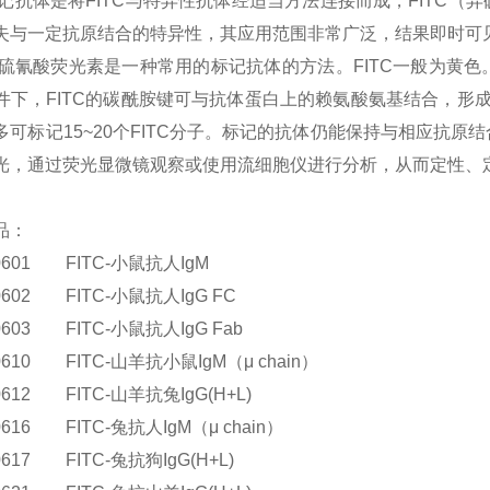
记抗体是将
FITC
与特异性抗体经适当方法连接而成，
FITC
（异
失与一定抗原结合的特异性，其应用范围非常广泛，结果即时可
硫氰酸荧光素是一种常用的标记抗体的方法。
FITC
一般为黄色
件下，
FITC
的碳酰胺键可与抗体蛋白上的赖氨酸氨基结合，形
多可标记
15~20
个
FITC
分子。标记的抗体仍能保持与相应抗原结
光，通过荧光显微镜观察或使用流细胞仪进行分析，从而定性、
品：
0601 FITC-
小鼠抗人
IgM
0602 FITC-
小鼠抗人
IgG FC
0603 FITC-
小鼠抗人
IgG Fab
0610 FITC-
山羊抗小鼠
IgM
（μ
chain
）
0612 FITC-
山羊抗兔
IgG(H+L)
0616 FITC-
兔抗人
IgM
（μ
chain
）
0617 FITC-
兔抗狗
IgG(H+L)