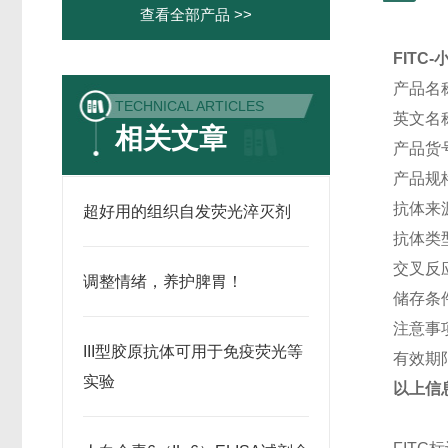
查看全部产品 >>
FITC-
产品名
TECHNICAL ARTICLES
英文名
相关文章
产品货
产品规
抗体来
超好用的组织自发荧光淬灭剂
抗体类
交叉反
调整情绪，养护脾胃￼！
储存条
注意事
III型胶原抗体可用于免疫荧光等
有效期
实验
以上信