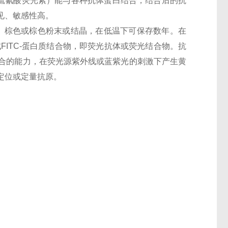
硫氰酸荧光素）能与各种抗体蛋白结合，结合后的抗
见、敏感性高。
。棕色或棕色粉末或结晶，在低温下可保存数年。在
成
FITC-
蛋白质结合物，即荧光抗体或荧光结合物。抗
合的能力，在荧光源紫外线或蓝紫光的刺激下产生黄
定位或定量抗原。