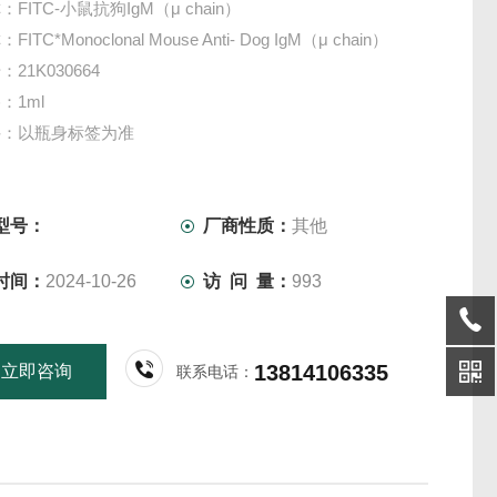
FITC-小鼠抗狗IgM（μ chain）
TC*Monoclonal Mouse Anti- Dog IgM（μ chain）
21K030664
：1ml
件：以瓶身标签为准
仅供科研实验用，不做其它用途！
型号：
厂商性质：
其他
时间：
2024-10-26
访 问 量：
993
13814106335
立即咨询
联系电话：