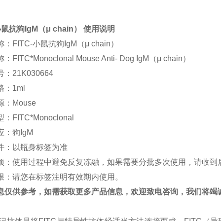
小鼠抗狗
IgM
（μ
chain
）
使用说明
称：
FITC-
小鼠抗狗
IgM
（μ
chain
）
称：
FITC*Monoclonal Mouse Anti- Dog IgM
（μ
chain
）
号：
21K030664
格：
1ml
源：
Mouse
型：
FITC*Monoclonal
应：
狗
IgM
件：
以瓶身标签为准
项：使用过程中避免反复冻融，如果需要分批多次使用，请收到
限：请您在标签注明有效期内使用。
息仅供参考，如需获取更多产品信息，欢迎致电咨询，我们将竭