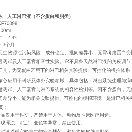
称：
人工淋巴液（不含蛋白和脂类）
XF
70098
500ml
件：
2-8
℃
：
3
个月
无生物源性污染风险，成分稳定、批间差异小，无需考虑蛋白变
透测试及人工器官相容性实验。它不具备天然淋巴液的免疫调节
工具，为无蛋白环境下的淋巴相关实验提供、可控化的模拟体系
核心应用于科研及体外实验领域，具体包括：淋巴系统生理与病
谢测试、人工器官与淋巴系统的相容性检测等。因不含蛋白，无
间差异小，能为相关实验提供、可控化的模拟环境，是淋巴相关
项：
产品仅用于科研，严禁用于人体、动物及临床医疗用途。
出现浑浊、沉淀、变色等异常，禁止使用。
作时请遵循实验室生物安全规范，避免接触皮肤与黏膜。