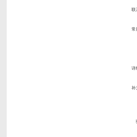
联
常
详
补