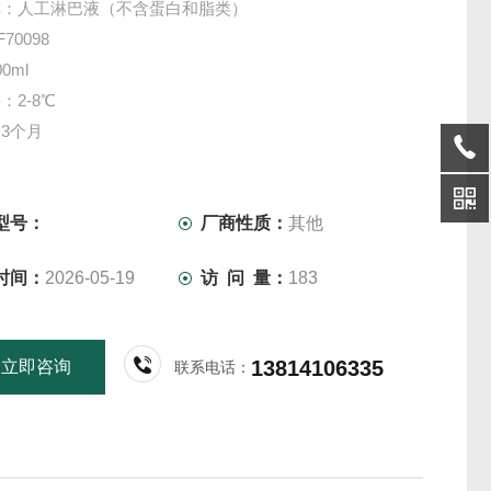
称：人工淋巴液（不含蛋白和脂类）
70098
0ml
：2-8℃
3个月
型号：
厂商性质：
其他
时间：
2026-05-19
访 问 量：
183
13814106335
立即咨询
联系电话：