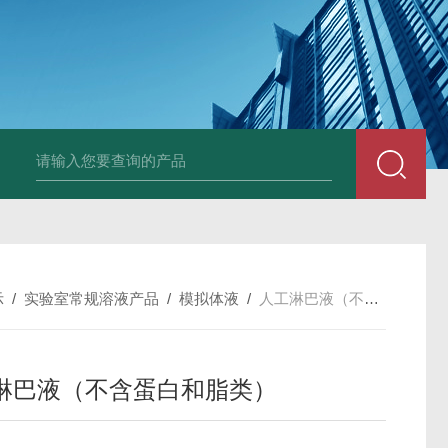
小鼠抗His tag
组织细胞固定液（8％，PFA）
总胆汁酸（TBA）质控
示
/
实验室常规溶液产品
/
模拟体液
/
人工淋巴液（不含蛋白和脂类）
淋巴液（不含蛋白和脂类）