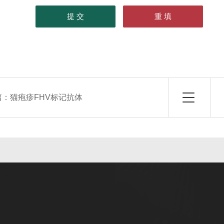
篇：
猫疱疹FHV标记抗体