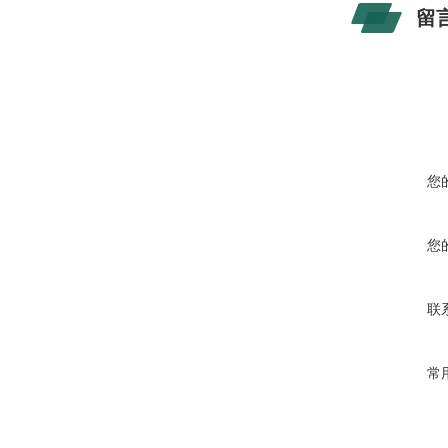
留
您
您
联
常