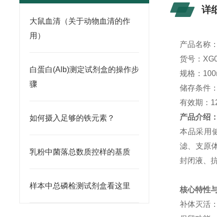
详
大鼠血清（关于动物血清的作
用）
产品名称
货号：
XG
白蛋白(Alb)测定试剂盒的操作步
规格：
100
骤
储存条件
有效期：
1
产品介绍
如何摄入足够的铁元素？
本品采用
滤、支原体
乳粉中菌落总数质控样的基质
封闭液、
样本中总磷检测试剂盒看这里
核心特性
补体灭活