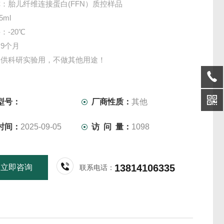
：胎儿纤维连接蛋白(FFN）质控样品
5ml
：-20℃
9个月
仅供科研实验用，不做其他用途！
型号：
厂商性质：
其他
时间：
2025-09-05
访 问 量：
1098
13814106335
立即咨询
联系电话：