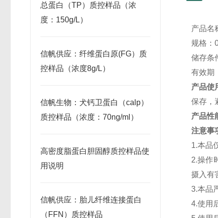
总蛋白（TP）质控样品（浓
度：150g/L）
产品名
规格：0.
信帆供应：纤维蛋白原(FG）质
储存条件
控样品（浓度8g/L）
有效期
产品使
保存，
信帆生物：犬钙卫蛋白（calp）
产品性
质控样品（浓度：70ng/ml）
注意事
1.本
高密度脂蛋白胆固醇质控样品使
2.操
用说明
摄入有
3.本
信帆供应：胎儿纤维连接蛋白
4.使
（FFN）质控样品