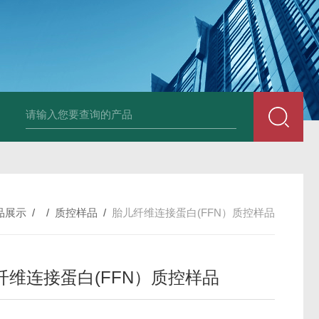
小鼠抗His tag
组织细胞固定液（8％，PFA）
总胆汁酸（TBA）质控
品展示
/ /
质控样品
/
胎儿纤维连接蛋白(FFN）质控样品
纤维连接蛋白(FFN）质控样品