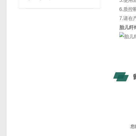
5.使
6.质
7.请
胎儿纤
您