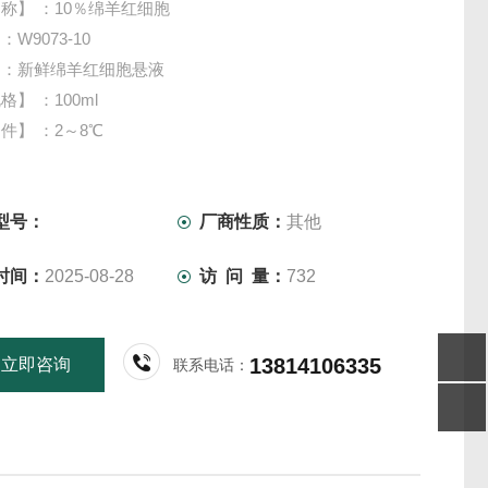
称】 ：10％绵羊红细胞
W9073-10
】：新鲜绵羊红细胞悬液
】 ：100ml
件】 ：2～8℃
型号：
厂商性质：
其他
时间：
2025-08-28
访 问 量：
732
13814106335
立即咨询
联系电话：