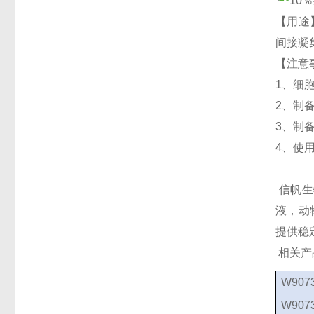
【用途
间接凝
【注意
1、细
2、制
3、制
4、使
信帆生
液，动
提供稳
相关产
W9073
W9073