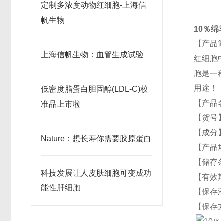
定制多浓度动物红细胞-上海信
帆生物
10％
【产品
上海信帆生物：血管生成试验
红细胞
胞是一
用途！
低密度脂蛋白胆固醇(LDL-C)校
【产品
准品上市啦
【货号】
【成分
Nature：想长寿你需要胶原蛋白
【产
【储存
科技发展让人皮肤细胞可变成功
【有效期
能性肝细胞
【保存
【保存