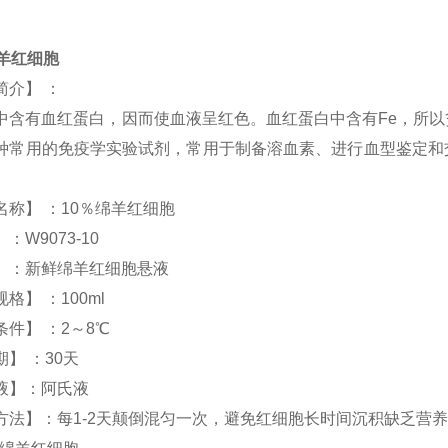
绵羊红细胞
简介】 ：
中含有血红蛋白，因而使血液呈红色。血红蛋白中含有Fe，所
种常用的免疫学实验试剂，常用于制备溶血素、进行血型鉴定和
名称】 ：10％绵羊红细胞
：W9073-10
】：新鲜绵羊红细胞悬液
品规格】 ：100ml
条件】 ：2～8℃
】 ：30天
液】：阿氏液
方法】：每1-2天颠倒混匀一次，避免红细胞长时间沉积缺乏营