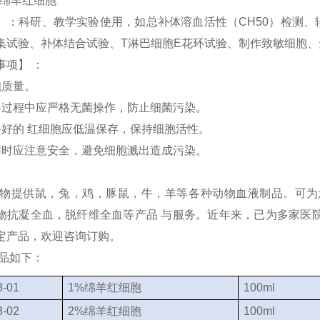
】：科研、教学实验使用，如总补体溶血活性（CH50）检测
集试验、补体结合试验、T淋巴细胞E花环试验、制作致敏细胞
事项】 ：
胞质量。
备过程中应严格无菌操作，防止细菌污染。
备好的 红细胞应低温保存，保持细胞活性。
用时应注意安全，避免细胞溅出造成污染。
物提供鼠，兔，鸡，豚鼠，牛，羊等各种动物血液制品。可为
物抗凝全血，脱纤维全血等产品 与服务。近年来，已为多家医
定产品，欢迎咨询订购。
品如下：
-01
1%绵羊红细胞
100ml
-02
2%绵羊红细胞
100ml