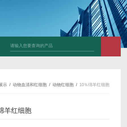
小鼠抗His tag
组织细胞固定液（8％，PFA）
总胆汁酸（TBA）质控
展示
/
动物血清和红细胞
/
动物红细胞
/
10％绵羊红细胞
％绵羊红细胞