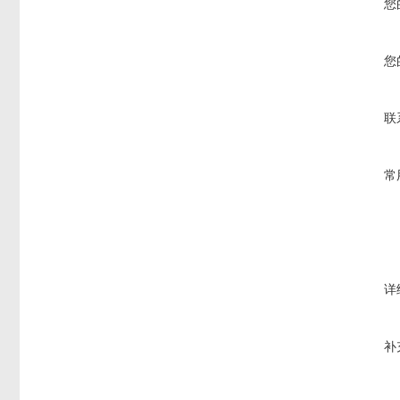
您
您
联
常
详
补