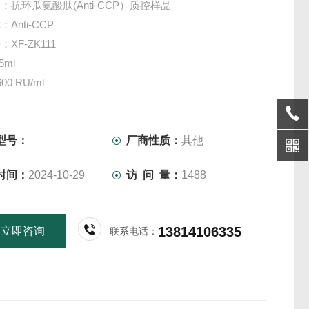
：抗环瓜氨酸肽(Anti-CCP）质控样品
Anti-CCP
XF-ZK111
5ml
0 RU/ml
：-20℃
9个月
仅供科研实验用，不做其他用途。
型号：
厂商性质：
其他
时间：
2024-10-29
访 问 量：
1488
13814106335
立即咨询
联系电话：