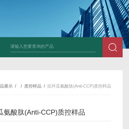
固定液（8％，PFA）
总胆汁酸（TBA）质控样品
植酸钠
小鼠前列素
品展示
/ /
质控样品
/
抗环瓜氨酸肽(Anti-CCP)质控样品
氨酸肽(Anti-CCP)质控样品