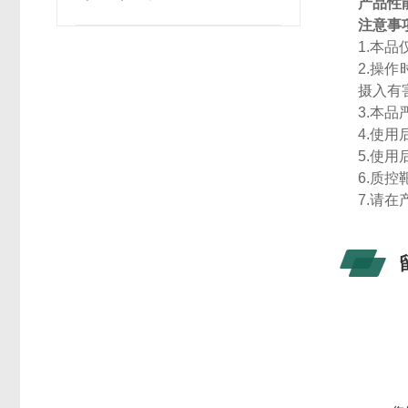
产品性
注意事
1.本
2.操
摄入有
3.本
4.使
5.使
6.质
7.请