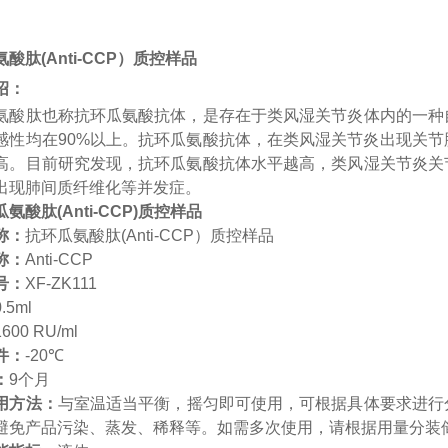
氨酸肽
(Anti-CCP
）质控样品
绍：
氨酸肽也称抗环瓜氨酸抗体，是存在于类风湿关节炎体内的一种
感性均在90%以上。抗环瓜氨酸抗体，在类风湿关节炎出现关
高。目前研究发现，抗环瓜氨酸抗体水平越高，类风湿关节炎关
出现肺间质纤维化等并发症。
称：
抗环瓜氨酸肽(Anti-CCP）质控样品
称：
Anti-CCP
号：
XF-ZK111
0.5ml
1600
RU/ml
件：
-20℃
：
9个月
用方法：
与室温适当平衡，摇匀即可使用，可根据具体要求进行
避免产品污染、蒸发、稀释等。如需多次使用，请根据用量分装