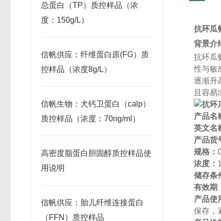
总蛋白（TP）质控样品（浓
度：150g/L）
抗环瓜
背景介
信帆供应：纤维蛋白原(FG）质
抗环瓜
性与敏
控样品（浓度8g/L）
逐渐升
且容易
信帆生物：犬钙卫蛋白（calp）
产品名
质控样品（浓度：70ng/ml）
英文名
产品货
规格：
高密度脂蛋白胆固醇质控样品使
浓度：
用说明
储存条
有效期
产品使
信帆供应：胎儿纤维连接蛋白
保存，
（FFN）质控样品