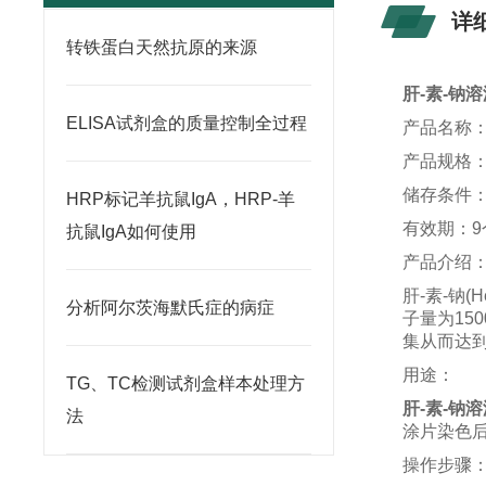
详
转铁蛋白天然抗原的来源
肝-素-钠
ELISA试剂盒的质量控制全过程
产品名称
产品规格：1
储存条件：
HRP标记羊抗鼠IgA，HRP-羊
有效期：9
抗鼠IgA如何使用
产品介绍
肝-素-钠
分析阿尔茨海默氏症的病症
子量为15
集从而达
用途：
TG、TC检测试剂盒样本处理方
肝-素-钠
法
涂片染色
操作步骤