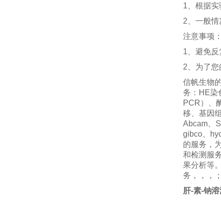
1、根据
2、一般情况
注意事项
1、避免
2、为了
信帆生物的
务：HE染色
PCR）、
移、基因
Abcam、S
gibco、
的服务，
和检测服
果分析等
务，，，
肝-素-钠