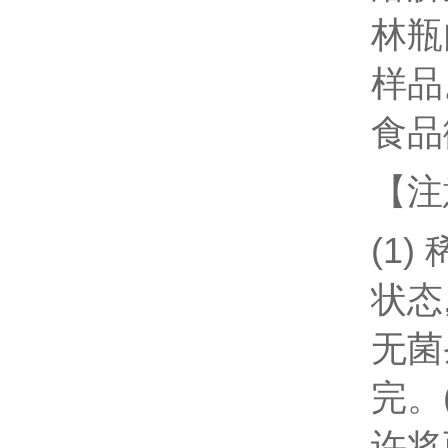
林瓶
样品
食品
【注
(1
状态
无菌
完。
许将