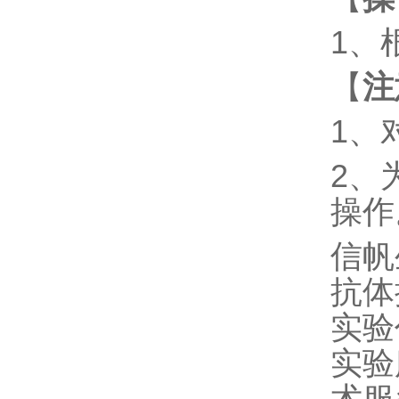
1、
【
注
1、
2、
操作
信帆
抗体
实验
实验服
术服