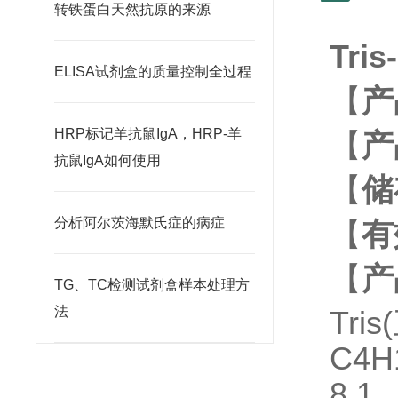
转铁蛋白天然抗原的来源
Tri
ELISA试剂盒的质量控制全过程
【
产
HRP标记羊抗鼠IgA，HRP-羊
【
产
抗鼠IgA如何使用
【
储
分析阿尔茨海默氏症的病症
【
有
【
产
TG、TC检测试剂盒样本处理方
法
Tr
C4H
8.1