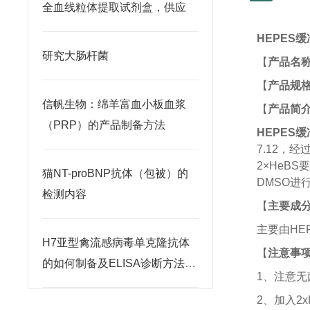
全血线粒体提取试剂盒，供应
HEPES
研究大肠杆菌
【
产品名
【
产品规
信帆生物：绵羊富血小板血浆
【
产品简
（PRP）的产品制备方法
HEPES
7.12，
2×HeBS
猫NT-proBNP抗体（包被）的
DMSO
进
检测内容
【
主要成
主要由
HE
H7亚型禽流感病毒单克隆抗体
【
注意事
的如何制备及ELISA诊断方法的
1、注意无
建立
2、加入2x