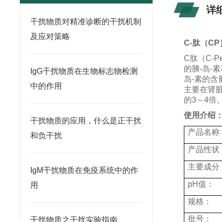
详
干扰物质对精准诊断的干扰机制
及应对策略
C-
肽（
CP
C
肽（
C-Pe
的胰-岛-
IgG干扰物质在生物标志物检测
岛-素的
中的作用
主要在肾
的
3
～
4
倍
使用介绍
干扰物质的应用，什么是正干扰
产品名称
和负干扰
产品性状
主要成分
IgM干扰物质在免疫系统中的作
pH
值：
用
规格：
批号：
干扰物质之干扰实验指南