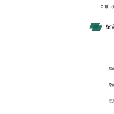
C-
肽（
留
您
您
联