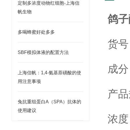
定制多浓度动物红细胞-上海信
帆生物
鸽子
多喝蜂蜜好处多多
货号
SBF模拟体液的配置方法
成分
上海信帆：1,4-氨基萘磺酸的使
用注意事项
产品
兔抗重组蛋白A（SPA）抗体的
使用建议
浓度