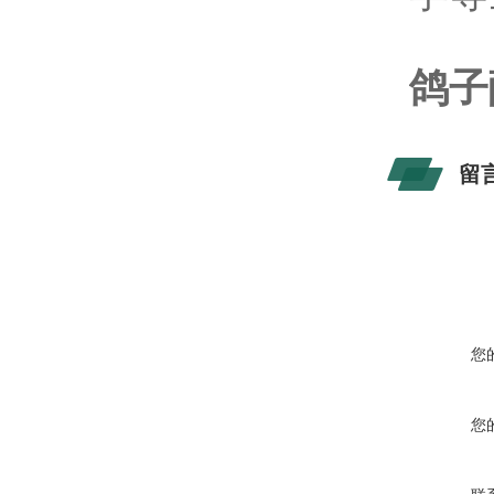
鸽子
留
您
您