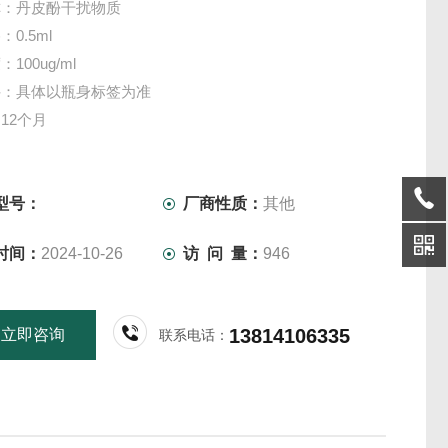
称：丹皮酚干扰物质
0.5ml
100ug/ml
件：具体以瓶身标签为准
12个月
物提供各类干扰物质，更多产品信息欢迎致电咨询，我们将
您服务！
仅供科研实验用，不做其它用途！
型号：
厂商性质：
其他
时间：
2024-10-26
访 问 量：
946
13814106335
立即咨询
联系电话：