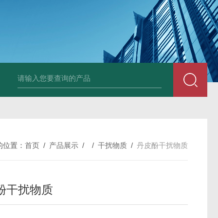
小鼠抗His tag
组织细胞固定液（8％，PFA）
总胆汁酸（TBA）质控
的位置：
首页
/
产品展示
/ /
干扰物质
/
丹皮酚干扰物质
酚干扰物质