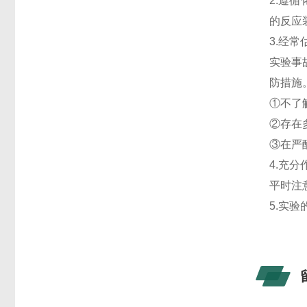
2.遵
的反应
3.经
实验事
防措施
①不了
②存在
③在严
4.充
平时注
5.实