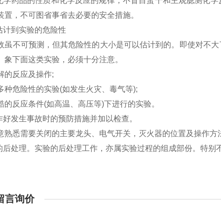
循化学药品的性质和化学反应的规律，不盲目蛮干和主观臆测化
装置，不可图省事省去必要的安全措施。
常估计到实验的危险性
故虽不可预测，但其危险性的大小是可以估计到的。即使对不大
。象下面这类实验，必须十分注意。
解的反应及操作;
多种危险性的实验(如发生火灾、毒气等);
酷的反应条件(如高温、高压等)下进行的实验。
分作好发生事故时的预防措施并加以检查。
意熟悉需要关闭的主要龙头、电气开关，灭火器的位置及操作方
验的后处理。实验的后处理工作，亦属实验过程的组成部份。特别
留言询价